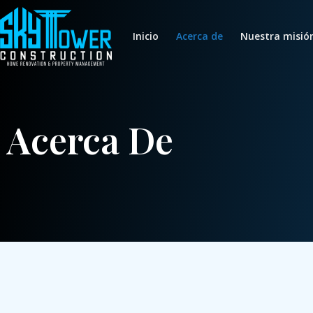
Ir
al
Inicio
Acerca de
Nuestra misió
contenido
Acerca De