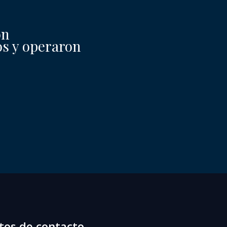
on
os y operaron
tos de contacto