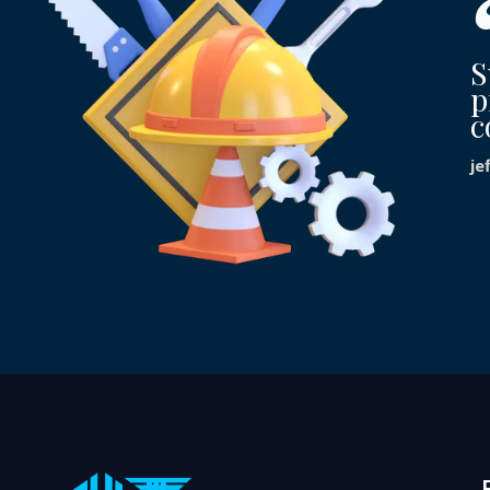
S
p
c
je